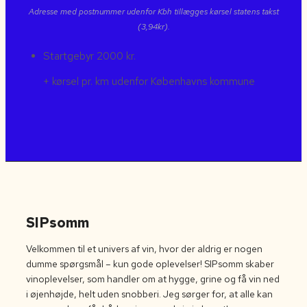
Adresse med postnummer udenfor Kbh tillægges kørsel statens takst
(3,94kr).
Startgebyr
2000 kr.
+ kørsel pr. km udenfor Københavns kommune
SIPsomm
Velkommen til et univers af vin, hvor der aldrig er nogen
dumme spørgsmål – kun gode oplevelser! SIPsomm skaber
vinoplevelser, som handler om at hygge, grine og få vin ned
i øjenhøjde, helt uden snobberi. Jeg sørger for, at alle kan