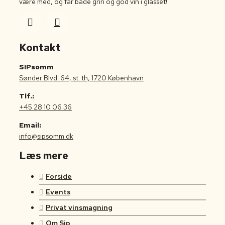
være med, og får både grin og god vin i glasset!
Kontakt
SIPsomm
Sønder Blvd. 64, st. th, 1720 København
Tlf.:
+45 28 10 06 36
Email:
info@sipsomm.dk
Læs mere
Forside
Events
Privat vinsmagning
Om Sip