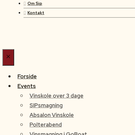
Om Sip
Kontakt
Forside
Events
Vinskole over 3 dage
SIPsmagning
Absalon Vinskole
Polterabend
Vinsmagning i GoBoat