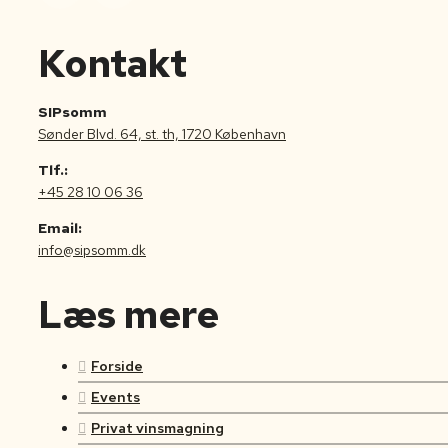
Kontakt
SIPsomm
Sønder Blvd. 64, st. th, 1720 København
Tlf.:
+45 28 10 06 36
Email:
info@sipsomm.dk
Læs mere
Forside
Events
Privat vinsmagning