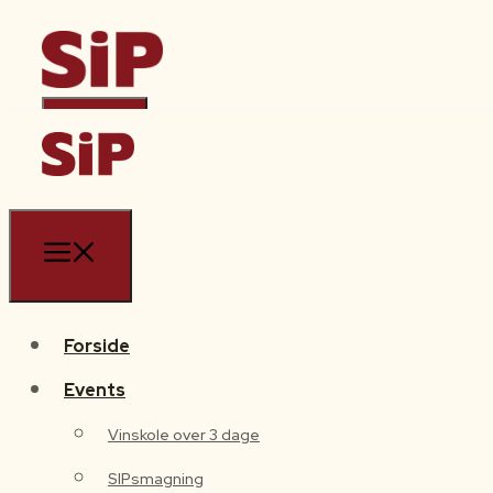
Forside
Events
Forside
Vinskole over 3 dage
Events
SIPsmagning
Vinskole over 3 dage
Absalon Vinskole
SIPsmagning
Polterabend