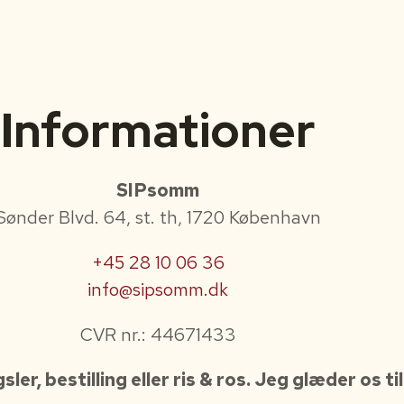
Informationer
SIPsomm
Sønder Blvd. 64, st. th, 1720 København
+45 28 10 06 36
info@sipsomm.dk
CVR nr.: 44671433
er, bestilling eller ris & ros. Jeg glæder os til