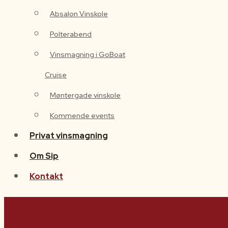
Absalon Vinskole
Vinsmagning i GoBoat
Polterabend
Cruise
Vinsmagning i GoBoat
Møntergade vinskole
Cruise
Kommende events
Møntergade vinskole
Privat vinsmagning
Kommende events
Om Sip
Privat vinsmagning
Kontakt
Om Sip
Kontakt