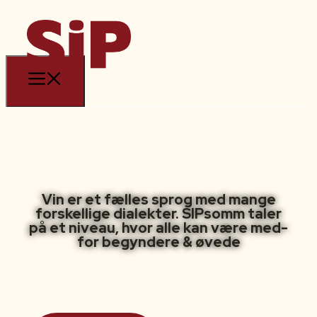
Vin er et fælles sprog med mange
forskellige dialekter. SIPsomm taler
på et niveau, hvor alle kan være med-
for begyndere & øvede