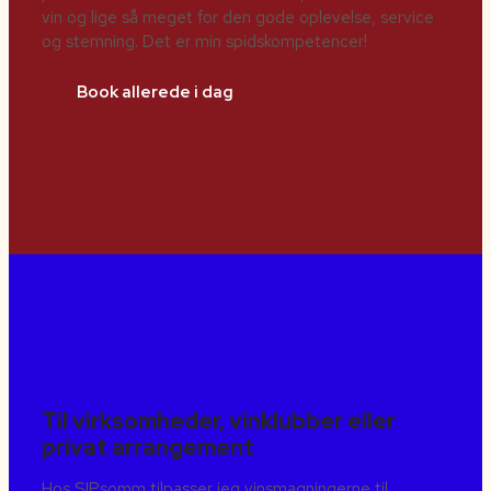
vin og lige så meget for den gode oplevelse, service
og stemning. Det er min spidskompetencer!
Book allerede i dag
Til virksomheder, vinklubber eller
privat arrangement
Hos SIPsomm tilpasser jeg vinsmagningerne til