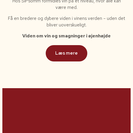
Hos SIPsomm formidles vin på et niveau, hvor alle kan
være med.
Få en bredere og dybere viden i vinens verden – uden det
bliver uoverskueligt.
Viden om vin og smagninger i øjenhøjde
Læs mere